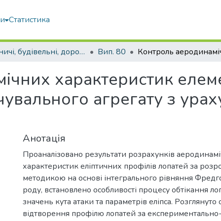
ми
Статистика
Гірничі, будівельні, дорожні та меліоративні машини
Вип. 80
ічних характеристик елеме
увального агрегату з урах
Анотація
Проаналізовано результати розрахунків аеродинам
характеристик еліптичних профілів лопатей за роз
методикою на основі інтегрального рівняння Фредг
роду, встановлено особливості процесу обтікання ло
значень кута атаки та параметрів еліпса. Розглянуто 
відтворення профілю лопатей за експериментальн