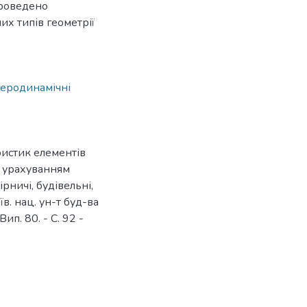
Проведено
х типів геометрії
аеродинамічні
истик елементів
з урахуванням
ірничі, будівельні,
їв. нац. ун-т буд-ва
Вип. 80. - С. 92 -