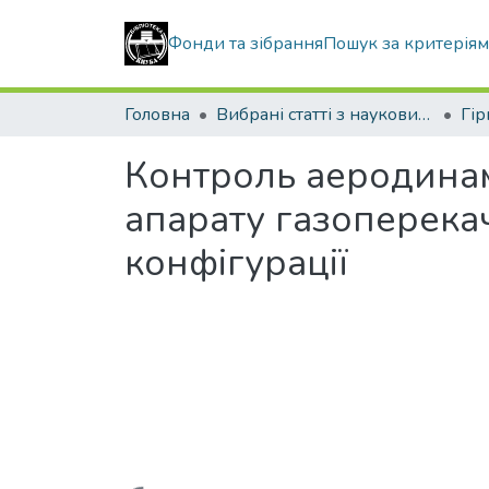
Фонди та зібрання
Пошук за критерія
Головна
Вибрані статті з наукових збірників КНУБА
Контроль аеродинам
апарату газоперекач
конфігурації