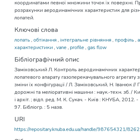
координатами певної множини точок їх поверхні. 
розрахунки аеродинамічних характеристик для різни
лопатей.
Ключові слова
лопать
,
обтікання
,
інтегральне рівняння
,
профіль
,
характеристики
,
vane
,
profile
,
gas flow
Бібліографічний опис
Заміховський Л. Контроль аеродинамічних характер
лопатевого апарату газоперекачувального агрегату 
зміни їх конфігурації / Л. Заміховський, Н. Іванюк // Г
дорожні та меліоративні машини : наук.-техн. зб. / Ки
і архіт. ; відп. ред. М. К. Сукач. - Київ : КНУБА, 2012. - 
97. Бібліогр. : 5 назв.
URI
https://repositary.knuba.edu.ua/handle/987654321/8262