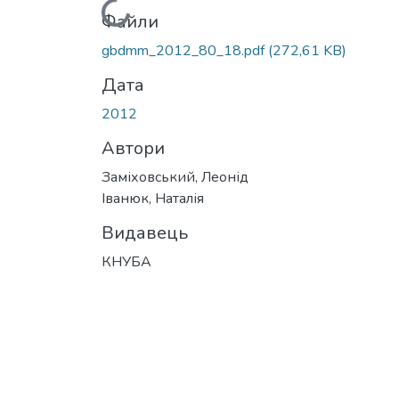
Вантажиться...
Файли
gbdmm_2012_80_18.pdf
(272,61 KB)
Дата
2012
Автори
Заміховський, Леонід
Іванюк, Наталія
Видавець
КНУБА