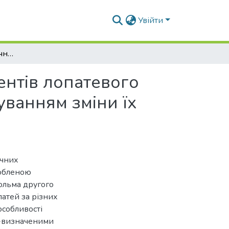
Увійти
Контроль аеродинамічних характеристик елементів лопатевого апарату газоперекачувального агрегату з урахуванням зміни їх конфігурації
нтів лопатевого
уванням зміни їх
ічних
робленою
ольма другого
патей за різних
особливості
о-визначеними