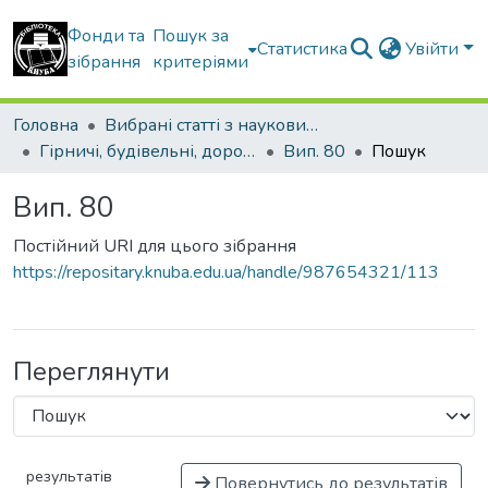
Фонди та
Пошук за
Статистика
Увійти
зібрання
критеріями
Головна
Вибрані статті з наукових збірників КНУБА
Гірничі, будівельні, дорожні та меліоративні машини
Вип. 80
Пошук
Вип. 80
Постійний URI для цього зібрання
https://repositary.knuba.edu.ua/handle/987654321/113
Переглянути
результатів
Повернутись до результатів