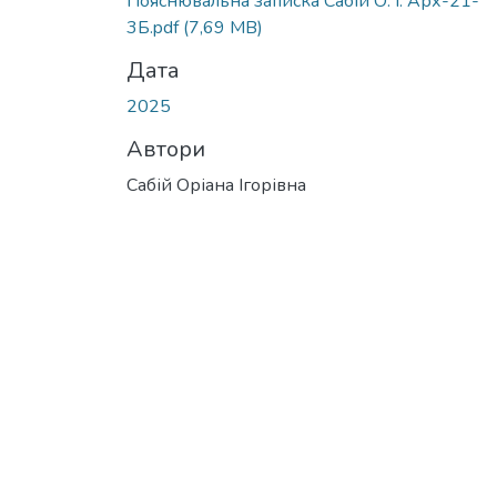
Пояснювальна записка Сабій О. І. Арх-21-
3Б.pdf
(7,69 MB)
Дата
2025
Автори
Сабій Оріана Ігорівна