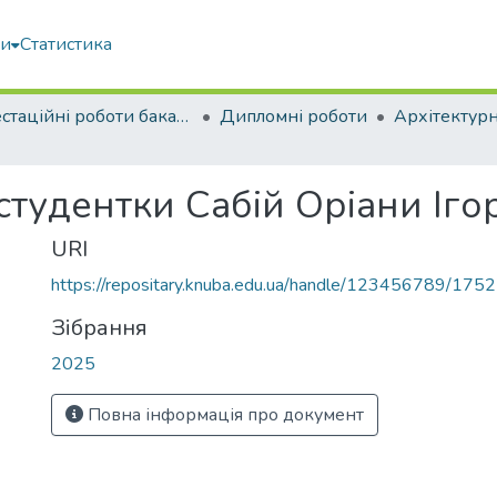
ми
Статистика
Атестаційні роботи бакалаврів
Дипломні роботи
Архітектур
студентки Сабій Оріани Іго
URI
https://repositary.knuba.edu.ua/handle/123456789/175
Зібрання
2025
Повна інформація про документ