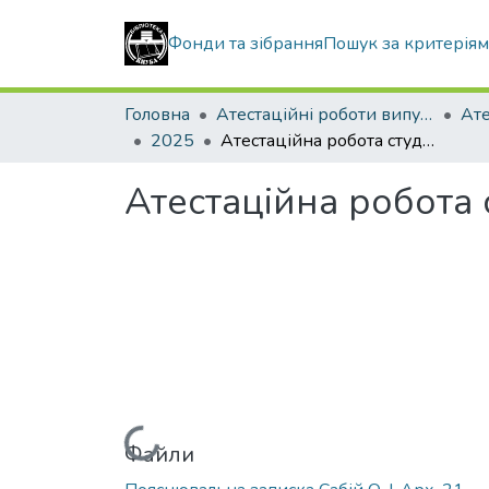
Фонди та зібрання
Пошук за критерія
Головна
Атестаційні роботи випускників
2025
Атестаційна робота студентки Сабій Оріани Ігорівни
Атестаційна робота 
Вантажиться...
Файли