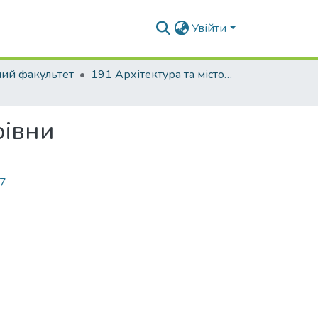
Увійти
ний факультет
191 Архітектура та містобудування
рівни
27