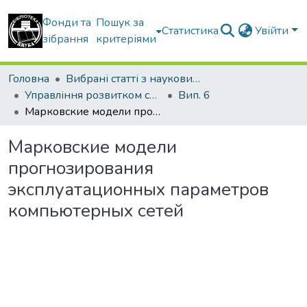
Фонди та
Пошук за
Статистика
Увійти
зібрання
критеріями
Головна
Вибрані статті з наукових збірників КНУБА
Управління розвитком складних систем
Вип. 6
Марковские модели прогнозирования эксплуатационных параметров компьютерных сетей
Марковские модели
прогнозирования
эксплуатационных параметров
компьютерных сетей