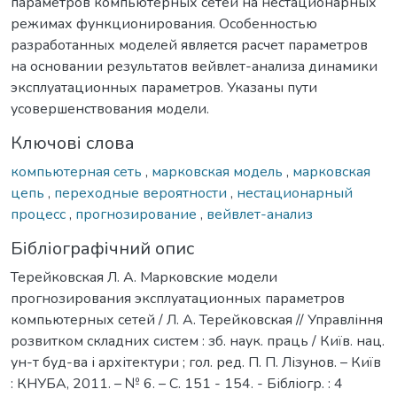
параметров компьютерных сетей на нестационарных
режимах функционирования. Особенностью
разработанных моделей является расчет параметров
на основании результатов вейвлет-анализа динамики
эксплуатационных параметров. Указаны пути
усовершенствования модели.
Ключові слова
компьютерная сеть
,
марковская модель
,
марковская
цепь
,
переходные вероятности
,
нестационарный
процесс
,
прогнозирование
,
вейвлет-анализ
Бібліографічний опис
Терейковская Л. А. Марковские модели
прогнозирования эксплуатационных параметров
компьютерных сетей / Л. А. Терейковская // Управління
розвитком складних систем : зб. наук. праць / Київ. нац.
ун-т буд-ва і архітектури ; гол. ред. П. П. Лізунов. – Київ
: КНУБА, 2011. – № 6. – С. 151 - 154. - Бібліогр. : 4