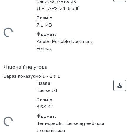
Записка_Антолик
Д.В._АРХ-21-6.pdf
Розмір:
7,1 MB
Вантажиться...
Формат:
Adobe Portable Document
Format
Ліцензійна угода
Зараз показуємо
1 - 1 з 1
Назва:
license.txt
Розмір:
3,68 KB
Формат:
Item-specific license agreed upon
to submission