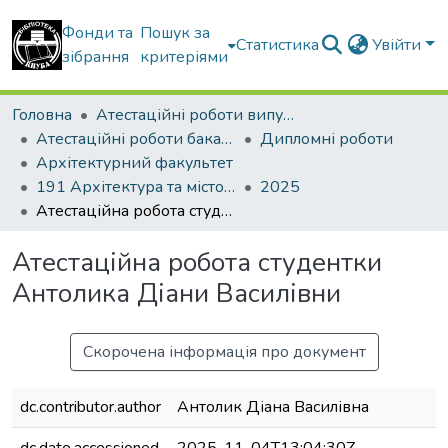
Фонди та
Пошук за
Статистика
Увійти
зібрання
критеріями
Головна
Атестаційні роботи випускників
Атестаційні роботи бакалаврів
Дипломні роботи
Архітектурний факультет
191 Архітектура та містобудування
2025
Атестаційна робота студентки Антолика Діани Василівни
Атестаційна робота студентки
Антолика Діани Василівни
Скорочена інформація про документ
dc.contributor.author
Антолик Діана Василівна