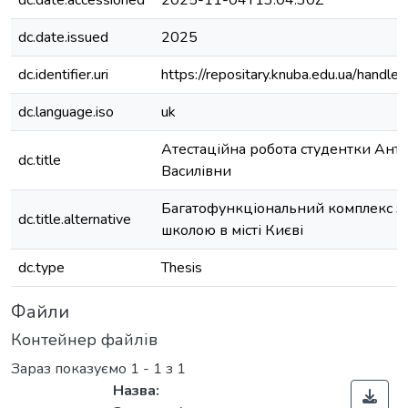
dc.date.accessioned
2025-11-04T13:04:30Z
dc.date.issued
2025
dc.identifier.uri
https://repositary.knuba.edu.ua/han
dc.language.iso
uk
Атестаційна робота студентки Ант
dc.title
Василівни
Багатофункціональний комплекс з
dc.title.alternative
школою в місті Києві
dc.type
Thesis
Файли
Контейнер файлів
Зараз показуємо
1 - 1 з 1
Назва: