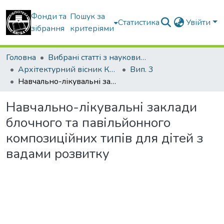
Фонди та
Пошук за
Статистика
Увійти
зібрання
критеріями
Головна
Вибрані статті з наукових збірників КНУБА
Архітектурний вісник КНУБА
Вип. 3
Навчально-лікувальні заклади блочного та павільйонного композиційних типів для дітей з вадами розвитку
Навчально-лікувальні заклади
блочного та павільйонного
композиційних типів для дітей з
вадами розвитку