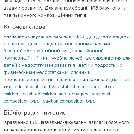
закладів (НЛЗ) за композиційною ознакою для дітей з
вадами розвитку. Для аналізу обрані НЛЗ блочного та
павільйонного композиційних типів.
Ключові слова
навчально-лікувальні заклади (НЛЗ) для дітей з вадами
розвитку
,
діти та підлітки з фізичними вадами
,
блочний композиційний тип
,
павільйонний
композиційний тип
,
учебно-лечебные учреждения для
детей с недостатками развития
,
дети и подростки с
физическими недостатками
,
блочный
композиционный тип
,
павильонный композиционный
тип
,
educational-curative establishments for disabled
children
,
disabled children and teenagers
,
sectional
composition type
,
pavilion composition type
Бібліографічний опис
Кравченко І. Л. Навчально-лікувальні заклади блочного
та павільйонного композиційних типів для дітей з