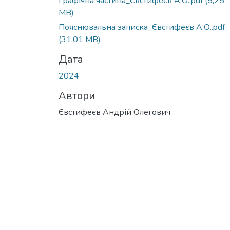
Графічна частина_Євстифеєв А.О..pdf
(5,25
MB)
Пояснювальна записка_Євстифеєв А.О..pdf
(31,01 MB)
Дата
2024
Автори
Євстифеєв Андрій Олегович