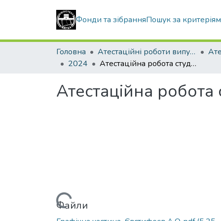
Фонди та зібрання
Пошук за критерія
Головна
Атестаційні роботи випускників
2024
Атестаційна робота студента Євстифеєва Андрія Олеговича
Атестаційна робота
Вантажиться...
Файли