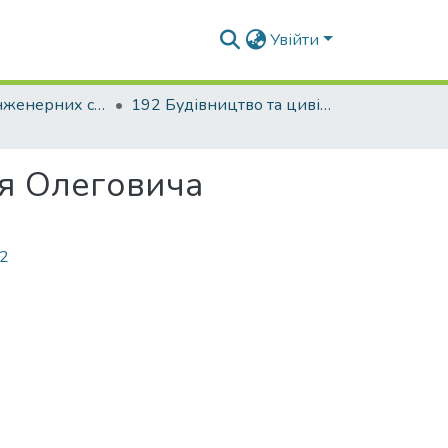
Увійти
Факультет інженерних систем та екології
192 Будівництво та цивільна інженерія. Теплогазопостачання і вентиляція
ія Олеговича
12