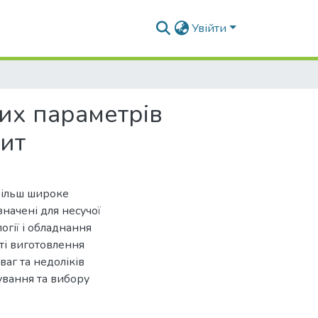
Увійти
них параметрів
ит
більш широке
значені для несучої
огії і обладнання
сті виготовлення
ваг та недоліків
ування та вибору