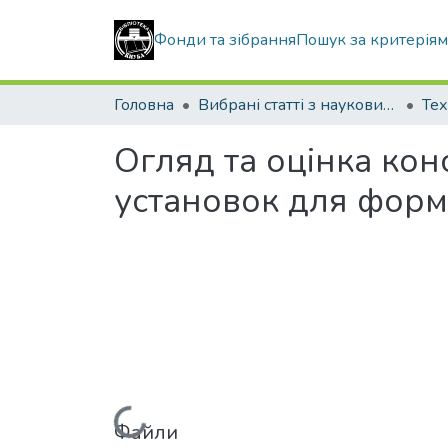
Фонди та зібрання
Пошук за критерія
Головна
Вибрані статті з наукових збірників КНУБА
Тех
Огляд та оцінка кон
установок для форм
Файли