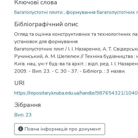
Ключові слова
багатопустотні плити
,
формування багатопустотних 
Бібліографічний опис
Огляд та оцінка конструктивних та технологічних п
установок для формування
багатопустотних плит / І. І. Назаренко, А. Т. Свідерськ
Ручинський, А. М. Шепелюк // Техніка будівництва : н
Київ. нац. ун-т буд-ва та архіт. ; відп. ред. І. І. Назар
2009. - Вип. 23. - С. 30 - 37. - Бібліогр. : 3 назви.
URI
https://repositary.knuba.edu.ua/handle/987654321/104
Зібрання
Вип. 23
Повна інформація про документ