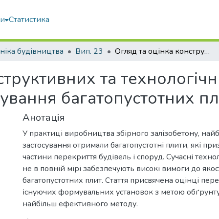
ми
Статистика
ніка будівництва
Вип. 23
Огляд та оцінка конструктивних та технологічних параметрів установок для формування багатопустотних плит
структивних та технологіч
ування багатопустотних пл
Анотація
У практиці виробництва збірного залізобетону, най
застосування отримали багатопустотні плити, які при
частини перекриття будівель і споруд. Сучасні технол
не в повній мірі забезпечують високі вимоги до яко
багатопустотних плит. Стаття присвячена оцінці пере
існуючих формувальних установок з метою обґрунт
найбільш ефективного методу.