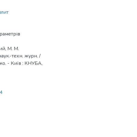
плит
араметрів
ий, М. М.
аук.-техн. журн. /
енко. - Київ : КНУБА,
04