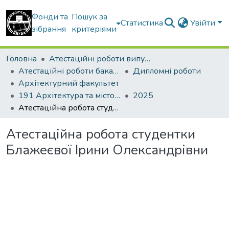
Фонди та
Пошук за
Статистика
Увійти
зібрання
критеріями
Головна
Атестаційні роботи випускників
Атестаційні роботи бакалаврів
Дипломні роботи
Архітектурний факультет
191 Архітектура та містобудування
2025
Атестаційна робота студентки Блажеєвої Ірини Олександрівни
Атестаційна робота студентки
Блажеєвої Ірини Олександрівни