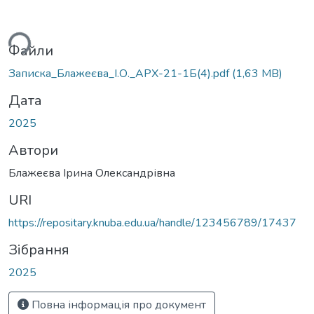
ься...
Файли
Записка_Блажеєва_І.О._АРХ-21-1Б(4).pdf
(1,63 MB)
Дата
2025
Автори
Блажеєва Ірина Олександрівна
URI
https://repositary.knuba.edu.ua/handle/123456789/17437
Зібрання
2025
Повна інформація про документ