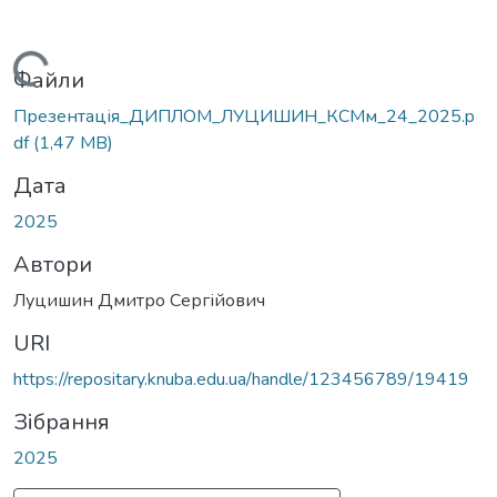
Вантажиться...
Файли
Презентація_ДИПЛОМ_ЛУЦИШИН_КСМм_24_2025.p
df
(1,47 MB)
Дата
2025
Автори
Луцишин Дмитро Сергійович
URI
https://repositary.knuba.edu.ua/handle/123456789/19419
Зібрання
2025