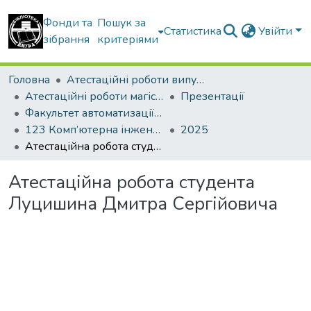
Фонди та
Пошук за
Статистика
Увійти
зібрання
критеріями
Головна
Атестаційні роботи випускників
Атестаційні роботи магістрів
Презентації
Факультет автоматизації і інформаційних технологій
123 Комп’ютерна інженерія. Комп’ютерні системи і мережі
2025
Атестаційна робота студента Луцишина Дмитра Сергійовича
Атестаційна робота студента
Луцишина Дмитра Сергійовича