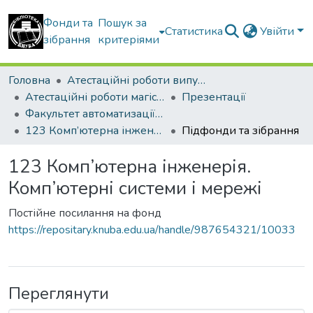
Фонди та
Пошук за
Статистика
Увійти
зібрання
критеріями
Головна
Атестаційні роботи випускників
Атестаційні роботи магістрів
Презентації
Факультет автоматизації і інформаційних технологій
123 Комп’ютерна інженерія. Комп’ютерні системи і мережі
Підфонди та зібрання
123 Комп’ютерна інженерія.
Комп’ютерні системи і мережі
Постійне посилання на фонд
https://repositary.knuba.edu.ua/handle/987654321/10033
Переглянути