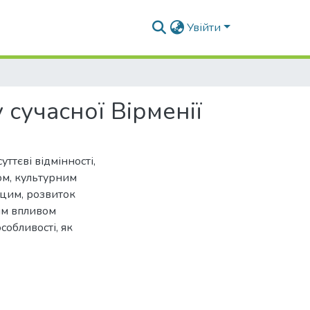
Увійти
сучасної Вірменії
ттєві відмінності,
ом, культурним
 цим, розвиток
ним впливом
собливості, як