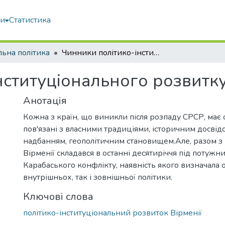
ми
Статистика
льна політика
Чинники політико-інституціонального розвитку сучасної Вірменії
ституціонального розвитку 
Анотація
Кожна з країн, що виникли після розпаду СРСР, має су
пов'язані з власними традиціями, історичним досвід
надбанням, геополітичним становищем.Але, разом з
Вірменії складався в останні десятиріччя під потуж
Карабаського конфлікту, наявність якого визначала о
внутрішньох, так і зовнішньої політики.
Ключові слова
політико-інституціональний розвиток Вірменії