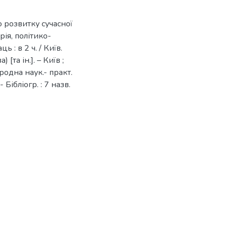
о розвитку сучасної
орія, політико-
ь : в 2 ч. / Київ.
 [та ін.]. – Київ ;
ародна наук.- практ.
 Бібліогр. : 7 назв.