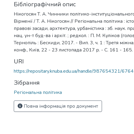
Бібліографічний опис
Нікогосян Т. А. Чинники політико-інституціональног
Вірменії / Т. А. Нікогосян // Регіональна політика : іст
правові засади, архтектура, урбаністика : зб. наук. прац
нац. ун-т буд-ва і архіт. ; редкол. : П. М. Куліков (голова)
Тернопіль : Бескиди, 2017. - Вип. 3, ч. 1 : Третя міжн
конф., Київ, 22 - 23 листопада 2017 р. - С. 161 - 165. -
URI
https://repositary.knuba.edu.ua/handle/987654321/6764
Зібрання
Регіональна політика
Повна інформація про документ