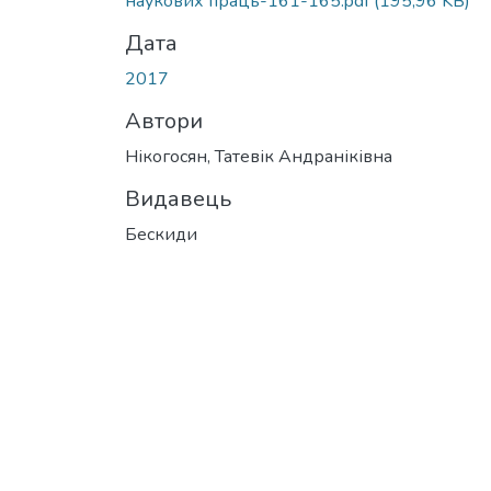
наукових праць-161-165.pdf
(195,96 KB)
Дата
2017
Автори
Нікогосян, Татевік Андраніківна
Видавець
Бескиди