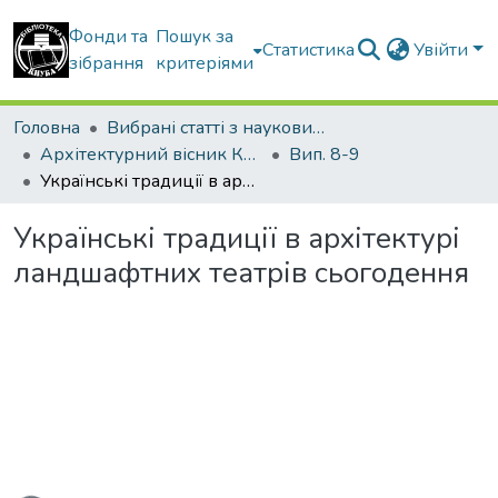
Фонди та
Пошук за
Статистика
Увійти
зібрання
критеріями
Головна
Вибрані статті з наукових збірників КНУБА
Архітектурний вісник КНУБА
Вип. 8-9
Українські традиції в архітектурі ландшафтних театрів сьогодення
Українські традиції в архітектурі
ландшафтних театрів сьогодення