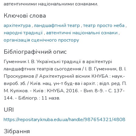
автентичними національними ознаками.
Ключові слова
архітектура
,
ландшафтний театр
,
театр просто неба
,
народні традиції
,
автентичні національні ознаки
,
організація сценічного простору
Бібліографічний опис
Гуменник І. В. Українські традиції в архітектурі
ландшафтних театрів сьогодення / І. В. Гуменник, В. І.
Проскуряков // Архітектурний вісник КНУБА : наук.-
вироб. зб. / Київ. нац. ун-т буд-ва і архіт. ; відп. ред. П.
М. Куліков. - Київ : КНУБА, 2016. - Вип. 8-9. - С. 137-
144. - Бібліогр. : 11 назв.
URI
https://repositary.knuba.edu.ua/handle/987654321/4808
Зібрання