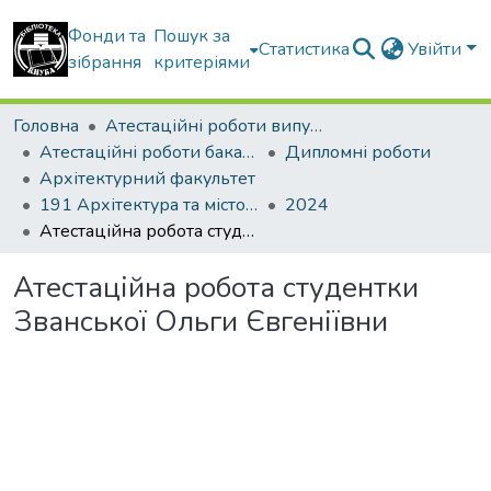
Фонди та
Пошук за
Статистика
Увійти
зібрання
критеріями
Головна
Атестаційні роботи випускників
Атестаційні роботи бакалаврів
Дипломні роботи
Архітектурний факультет
191 Архітектура та містобудування
2024
Атестаційна робота студентки Званської Ольги Євгеніївни
Атестаційна робота студентки
Званської Ольги Євгеніївни