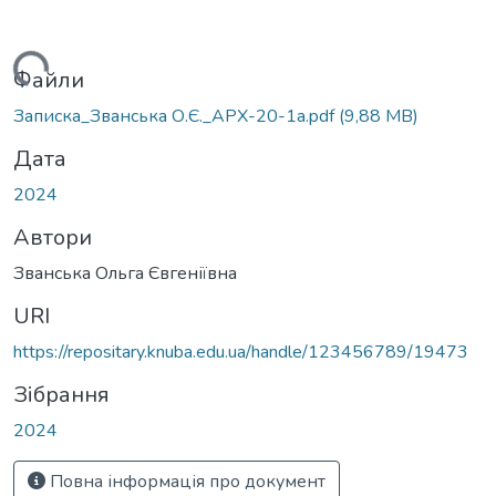
Вантажиться...
Файли
Записка_Званська О.Є._АРХ-20-1а.pdf
(9,88 MB)
Дата
2024
Автори
Званська Ольга Євгеніївна
URI
https://repositary.knuba.edu.ua/handle/123456789/19473
Зібрання
2024
Повна інформація про документ