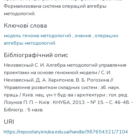
Формализована система операций алгебры
методологий.
Ключові слова
модель генома методологий
,
знания
,
операции
алгебры методологий
Бібліографічний опис
Неизвесный С. И. Алгебра методологий управления
проектами на основе геномной модели / С. И.
Неизвесный, Д. А. Харитонов, В. Б. Рогозина //
Управління розвитком складних систем : зб. наук.
праць / Київ. нац. ун-т буд-ва і архітектури ; гол. ред.
Лізунов П. П. – Київ : КНУБА, 2013. – № 15. – С. 46-48. -
Бібліогр. : 5 назв.
URI
https://repositary.knuba.edu.ua/handle/987654321/7104