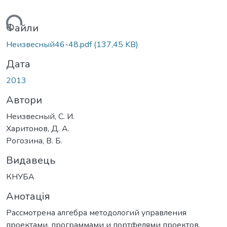
ажиться...
Файли
Неизвесный46-48.pdf
(137,45 KB)
Дата
2013
Автори
Неизвесный, С. И.
Харитонов, Д. А.
Рогозина, В. Б.
Видавець
КНУБА
Анотація
Рассмотрена алгебра методологий управления
проектами, программами и портфелями проектов.