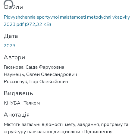
ься...
Файли
Pidvyshchennia sportyvnoi maisternosti metodychni vkazivky
2023.pdf
(972,32 KB)
Дата
2023
Автори
Гасанова, Саїда Фаруховна
Наумець, Євген Олександрович
Россипчук, Ігор Олексійович
Видавець
КНУБА : Талком
Анотація
Містять загальні відомості, мету, завдання, програму та
структуру навчальної дисципліни «Підвищення