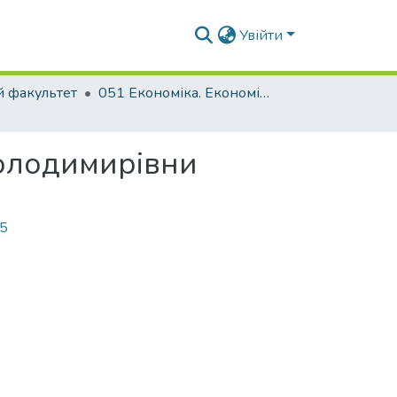
Увійти
й факультет
051 Економіка. Економіка підприємства
Володимирівни
75