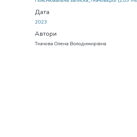
Пояснювальна записка_Ткачова.pdf
(2,09 M
Дата
2023
Автори
Ткачова Олена Володимирівна