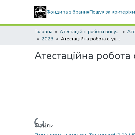
Фонди та зібрання
Пошук за критерія
Головна
Атестаційні роботи випускників
2023
Атестаційна робота студента Ткачової Олени Володимирівни
Атестаційна робота
Вантажиться...
Файли