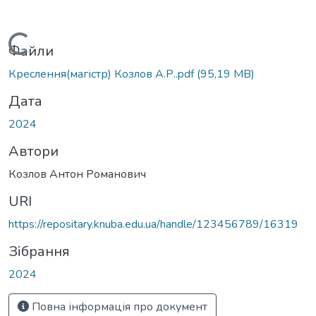
Вантажиться...
Файли
Креслення(магістр) Козлов А.Р..pdf
(95,19 MB)
Дата
2024
Автори
Козлов Антон Романович
URI
https://repositary.knuba.edu.ua/handle/123456789/16319
Зібрання
2024
Повна інформація про документ