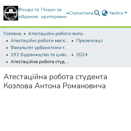
Фонди та
Пошук за
Статистика
Увійти
зібрання
критеріями
Головна
Атестаційні роботи випускників
Атестаційні роботи магістрів
Презентації
Факультет урбаністики та просторового планування
192 Будівництво та цивільна інженерія. Міське будівництво та господарство
2024
Атестаційна робота студента Козлова Антона Романовича
Атестаційна робота студента
Козлова Антона Романовича