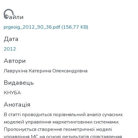
антажиться...
Файли
prgeoig_2012_90_36.pdf
(156,77 KB)
Дата
2012
Автори
Лаврухіна Катерина Олександрівна
Видавець
КНУБА
Анотація
В статті проводиться порівняльний аналіз сучасних
моделей управління маркетинговими системами.
Пропонується створення геометричної моделі
управління МС на основі результатів співставленая