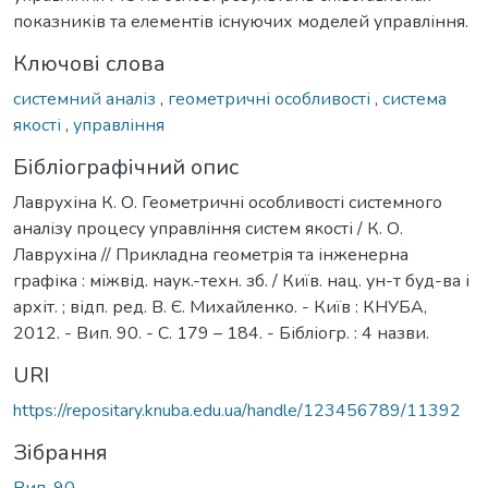
показників та елементів існуючих моделей управління.
Ключові слова
системний аналіз
,
геометричні особливості
,
система
якості
,
управління
Бібліографічний опис
Лаврухіна К. О. Геометричні особливості системного
аналізу процесу управління систем якості / К. О.
Лаврухіна // Прикладна геометрія та інженерна
графіка : міжвід. наук.-техн. зб. / Київ. нац. ун-т буд-ва і
архіт. ; відп. ред. В. Є. Михайленко. - Київ : КНУБА,
2012. - Вип. 90. - С. 179 – 184. - Бібліогр. : 4 назви.
URI
https://repositary.knuba.edu.ua/handle/123456789/11392
Зібрання
Вип. 90