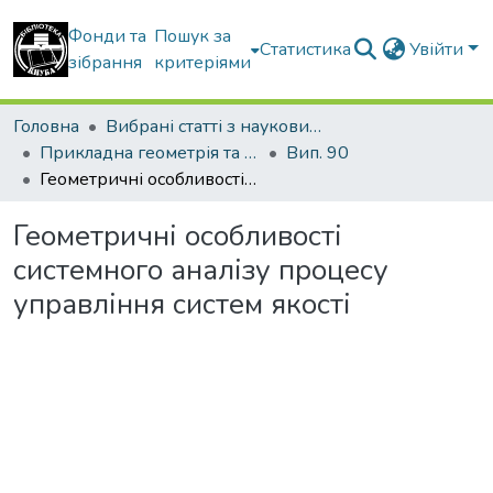
Фонди та
Пошук за
Статистика
Увійти
зібрання
критеріями
Головна
Вибрані статті з наукових збірників КНУБА
Прикладна геометрія та інженерна графіка
Вип. 90
Геометричні особливості системного аналізу процесу управління систем якості
Геометричні особливості
системного аналізу процесу
управління систем якості