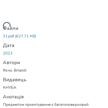
житься...
Файли
31.pdf
(627,71 KB)
Дата
2023
Автори
Яхно, Віталій
Видавець
КНУБА
Анотація
Предметом проектування є багатоповерховий