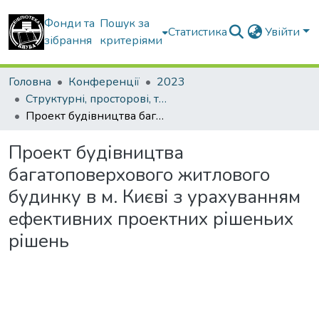
Фонди та
Пошук за
Статистика
Увійти
зібрання
критеріями
Головна
Конференції
2023
Структурні, просторові, технічні та організаційноекономічні чинники інноваційного розвитку будівельної галузі України в сучасних умовах
Проект будівництва багатоповерхового житлового будинку в м. Києві з урахуванням ефективних проектних рішеньих рішень
Проект будівництва
багатоповерхового житлового
будинку в м. Києві з урахуванням
ефективних проектних рішеньих
рішень