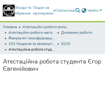
Фонди та
Пошук за
Статистика
Увійти
зібрання
критеріями
Головна
Атестаційні роботи випускників
Атестаційні роботи магістрів
Дипломні роботи
Факультет геоінформаційних систем та управління територіями
193 Геодезія та землеустрій. Землеустрій і кадастр
2025
Атестаційна робота студента Єгор Євгенійович
Атестаційна робота студента Єгор
Євгенійович