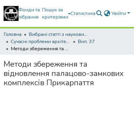
Фонди та
Пошук за
Статистика
Увійти
зібрання
критеріями
Головна
Вибрані статті з наукових збірників КНУБА
Сучасні проблеми архітектури та містобудування
Вип. 37
Методи збереження та відновлення палацово-замкових комплексів Прикарпаття
Методи збереження та
відновлення палацово-замкових
комплексів Прикарпаття