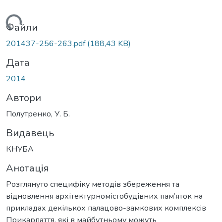
ажиться...
Файли
201437-256-263.pdf
(188,43 KB)
Дата
2014
Автори
Полутренко, У. Б.
Видавець
КНУБА
Анотація
Розглянуто специфіку методів збереження та
відновлення архітектурномістобудівних пам’яток на
прикладах декількох палацово-замкових комплексів
Прикарпаття, які в майбутньому можуть