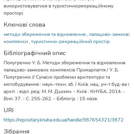
використовуватися в туристичнорекреаційному
просторі
Ключові слова
методи збереження та відновлення
,
палацово-замкові
комплекси
,
туристично-рекреаційний простір
Бібліографічний опис
Полутренко У. Б. Методи збереження та відновлення
палацово-замкових комплексів Прикарпаття / У. Б.
Полутренко // Сучасні проблеми архітектури та
містобудування : наук.-техн. зб. / Київ. нац. ун-т буд-ва і
архіт. ; відп. ред. М. М. Дьомін. - Київ : КНУБА, 2014. -
Вип. 37. - С. 255-262. - Бібліогр. : 15 назв.
URI
https://repositary.knuba.edu.ua/handle/987654321/3872
Зібрання