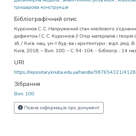
двовимірна модель
,
аналітичний розв’язок
,
клейов
тришарова конструкція
Бібліографічний опис
Курєннов С. С. Напружений стан клейового з’єднан
дефектом / С. С. Курєннов // Опір матеріалів і теорія с
зб. / Київ. нац. ун-т буд-ва і архітектури ; відп. ред. В
Київ, 2018. – Вип. 100. – С. 94-104. - Бібліогр. : 14 наз
URI
https://repositary.knuba.edu.ua/handle/987654321/4128
Зібрання
Вип. 100
Повна інформація про документ