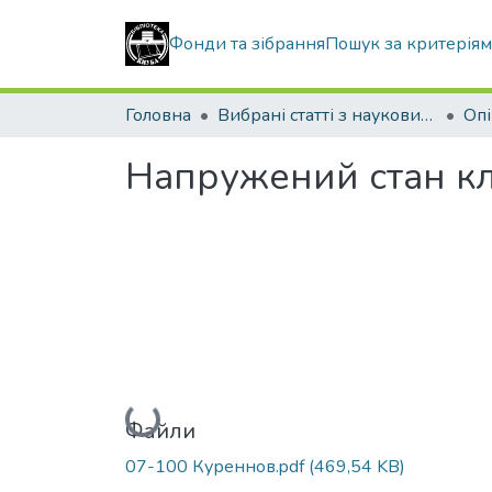
Фонди та зібрання
Пошук за критерія
Головна
Вибрані статті з наукових збірників КНУБА
Напружений стан кл
Вантажиться...
Файли
07-100 Куреннов.pdf
(469,54 KB)