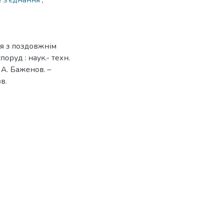
е з’єднання
,
ня з поздовжнім
поруд : наук.- техн.
. А. Баженов. –
в.