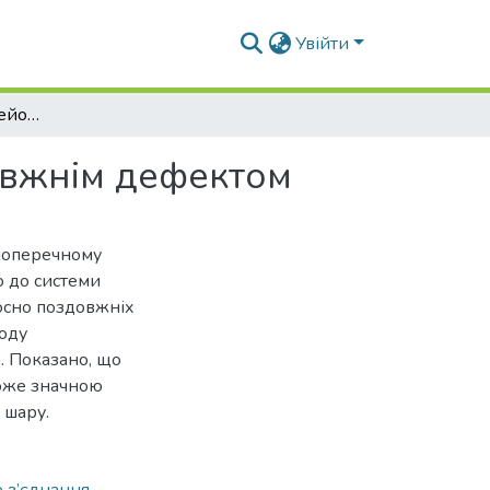
Увійти
Напружений стан клейового з’єднання з поздовжнім дефектом
овжнім дефектом
 поперечному
 до системи
осно поздовжніх
тоду
. Показано, що
може значною
 шару.