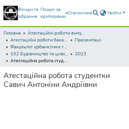
Фонди та
Пошук за
Статистика
Увійти
зібрання
критеріями
Головна
Атестаційні роботи випускників
Атестаційні роботи бакалаврів
Презентації
Факультет урбаністики та просторового планування
192 Будівництво та цивільна інженерія. Міське будівництво та господарство
2023
Атестаційна робота студентки Савич Антоніни Андріївни
Атестаційна робота студентки
Савич Антоніни Андріївни