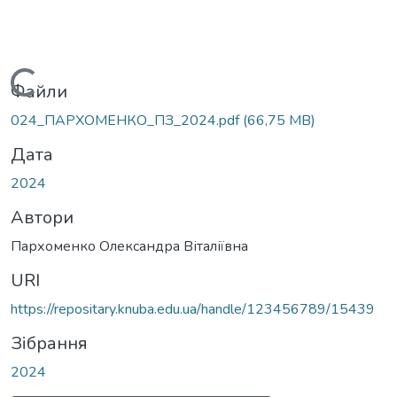
Вантажиться...
Файли
024_ПАРХОМЕНКО_ПЗ_2024.pdf
(66,75 MB)
Дата
2024
Автори
Пархоменко Олександра Віталіївна
URI
https://repositary.knuba.edu.ua/handle/123456789/15439
Зібрання
2024