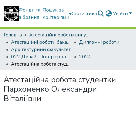
Фонди та
Пошук за
Статистика
Увійти
зібрання
критеріями
Головна
Атестаційні роботи випускників
Атестаційні роботи бакалаврів
Дипломні роботи
Архітектурний факультет
022 Дизайн. Інтер’єр та обладнання
2024
Атестаційна робота студентки Пархоменко Олександри Віталіївни
Атестаційна робота студентки
Пархоменко Олександри
Віталіївни