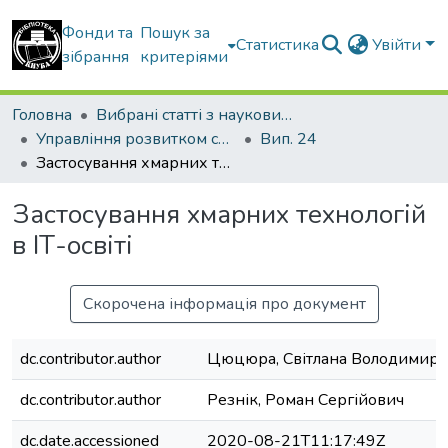
Фонди та
Пошук за
Статистика
Увійти
зібрання
критеріями
Головна
Вибрані статті з наукових збірників КНУБА
Управління розвитком складних систем
Вип. 24
Застосування хмарних технологій в ІТ-освіті
Застосування хмарних технологій
в ІТ-освіті
Скорочена інформація про документ
dc.contributor.author
Цюцюра, Світлана Володимирі
dc.contributor.author
Резнік, Роман Сергійович
dc.date.accessioned
2020-08-21T11:17:49Z