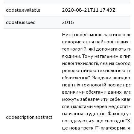
dc.date.available
2020-08-21T11:17:49Z
dc.date.issued
2015
Нині невід'ємною частиною лю
використання найновітніших 
технологій, які допомагають по
людини. Тому нагальним є пит
нової технології, яка на сьогод
революційною технологією і ма
обчислення". Завдяки швидком
новітніх технологій постає проб
великими обсягами даних, але н
можуть забезпечити себе квал
спеціалістами через недостатніс
навчання студентів. Фахівці у с
dc.description.abstract
погоджуються, що сьогодні "Хм
це нова третя ІТ-платформа, як