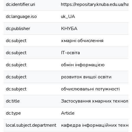
dc.identifier.uri
https://repositary.knuba.edu.ua
dc.language.iso
uk_UA
dc.publisher
КНУБА
dc.subject
хмарні обчислення
dc.subject
ІТ-освіта
dc.subject
обмін інформацією
dc.subject
розвиток вищої освіти
dc.subject
обчислювальні потужності
dc.title
Застосування хмарних технологі
dc.type
Article
local.subject.department
кафедра інформаційних техно