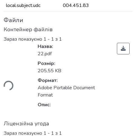
local.subject.udc
004.451.83
Файли
Контейнер файлів
Зараз показуємо
1 - 1 з 1
Назва:
22.pdf
Розмір:
205,55 KB
ься...
Формат:
Adobe Portable Document
Format
Опис:
Ліцензійна угода
Зараз показуємо
1 - 1 з 1