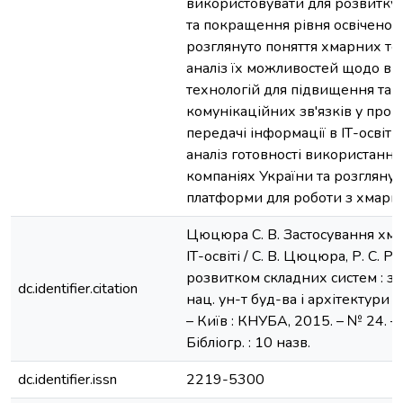
використовувати для розвитку 
та покращення рівня освіченості
розглянуто поняття хмарних те
аналіз їх можливостей щодо в
технологій для підвищення та о
комунікаційних зв'язків у проц
передачі інформації в ІТ-освіт
аналіз готовності використання 
компаніях України та розглянут
платформи для роботи з хмарн
Цюцюра С. В. Застосування хма
ІТ-освіті / С. В. Цюцюра, Р. С. Р
розвитком складних систем : зб.
dc.identifier.citation
нац. ун-т буд-ва і архітектури ; 
– Київ : КНУБА, 2015. – № 24. – 
Бібліогр. : 10 назв.
dc.identifier.issn
2219-5300