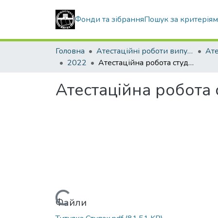
Фонди та зібрання
Пошук за критерія
Головна
Атестаційні роботи випускників
2022
Атестаційна робота студента Ступака Сергія Володимировича
Атестаційна робота
Вантажиться...
Файли