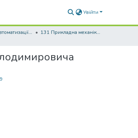
Увійти
Факультет автоматизації і інформаційних технологій
131 Прикладна механіка. Інженерна механіка
Володимировича
59