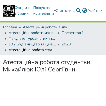
Фонди та
Пошук за
Статистика
Увійти
зібрання
критеріями
Головна
Атестаційні роботи випускників
Атестаційні роботи магістрів
Презентації
Факультет урбаністики та просторового планування
192 Будівництво та цивільна інженерія. Міське будівництво та господарство
2023
Атестаційна робота студентки Михайлюк Юлі Сергіївни
Атестаційна робота студентки
Михайлюк Юлі Сергіївни