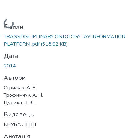
Вантажиться...
Файли
TRANSDISCIPLINARY ONTOLOGY тАУ INFORMATION
PLATFORM .pdf
(618,02 KB)
Дата
2014
Автори
Стрижак, А. Е.
Трофимчук, А. Н.
Цурика, Л. Ю.
Видавець
КНУБА : ІТГІП
Анотація