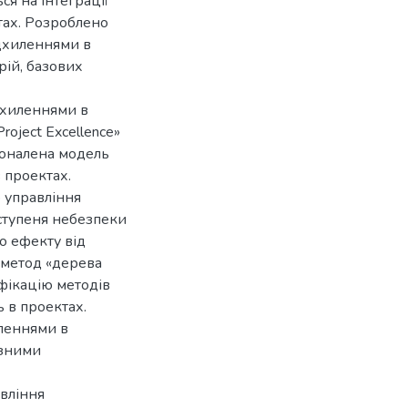
ся на інтеграції
тах. Розроблено
ідхиленнями в
рій, базових
дхиленнями в
roject Excellence»
коналена модель
 проектах.
 управління
ступеня небезпеки
о ефекту від
 метод «дерева
фікацію методів
 в проектах.
леннями в
ізними
авління