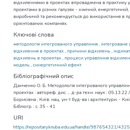
відхиленнями в проектах впроваджена в практику 
проектами в різних галузях - хімічній, енергетичній,
виробничій та рекомендується до використання в п
орієнтованих компаніях.
Ключові слова
методологія інтегрованого управління
,
інтегроване 
відхилення в проектах
,
причини відхилень
,
індика
відхилень в проектах
,
процеси управління відхиле
модель
,
синергетичний ефект
Бібліографічний опис
Данченко О. Б. Методологія інтегрованого управлін
проектах : автореф. дис. ... д-ра техн. наук : 05.13.2
Борисівна ; Київ. нац. ун-т буд-ва і архітектури. - Київ
Бібліогр. : с. 35 - 41
URI
https://repositary.knuba.edu.ua/handle/987654321/4325