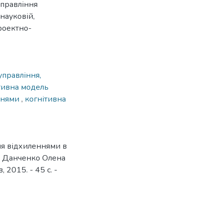
управління
 науковій,
роектно-
управління,
тивна модель
ннями
,
когнітивна
ня відхиленнями в
2 / Данченко Олена
, 2015. - 45 с. -