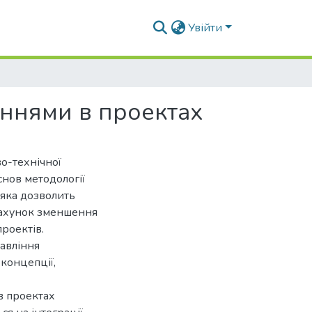
Увійти
еннями в проектах
о-технічної
нов методології
 яка дозволить
рахунок зменшення
роектів.
авління
 концепції,
в проектах