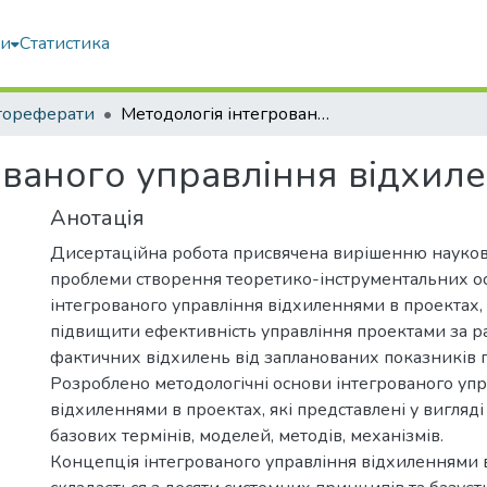
ми
Статистика
тореферати
Методологія інтегрованого управління відхиленнями в проектах
ованого управління відхил
Анотація
Дисертаційна робота присвячена вирішенню науков
проблеми створення теоретико-інструментальних ос
інтегрованого управління відхиленнями в проектах,
підвищити ефективність управління проектами за 
фактичних відхилень від запланованих показників п
Розроблено методологічні основи інтегрованого упр
відхиленнями в проектах, які представлені у вигляді
базових термінів, моделей, методів, механізмів.
Концепція інтегрованого управління відхиленнями 