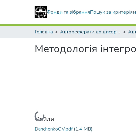
Фонди та зібрання
Пошук за критерія
Головна
Автореферати до дисертацій
Ав
Методологія інтегр
Вантажиться...
Файли
DanchenkoOV.pdf
(1,4 MB)