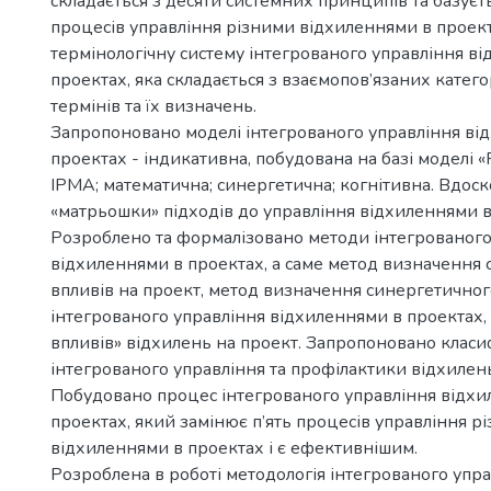
складається з десяти системних принципів та базуєть
процесів управління різними відхиленнями в проек
термінологічну систему інтегрованого управління в
проектах, яка складається з взаємопов’язаних катего
термінів та їх визначень.
Запропоновано моделі інтегрованого управління ві
проектах - індикативна, побудована на базі моделі «P
IPMA; математична; синергетична; когнітивна. Вдос
«матрьошки» підходів до управління відхиленнями в
Розроблено та формалізовано методи інтегрованого
відхиленнями в проектах, а саме метод визначення 
впливів на проект, метод визначення синергетичног
інтегрованого управління відхиленнями в проектах,
впливів» відхилень на проект. Запропоновано класи
інтегрованого управління та профілактики відхилень
Побудовано процес інтегрованого управління відхи
проектах, який замінює п’ять процесів управління р
відхиленнями в проектах і є ефективнішим.
Розроблена в роботі методологія інтегрованого упр