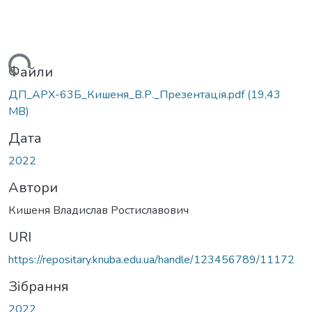
Вантажиться...
Файли
ДП_АРХ-63Б_Кишеня_В.Р._Презентація.pdf
(19,43
MB)
Дата
2022
Автори
Кишеня Владислав Ростиславович
URI
https://repositary.knuba.edu.ua/handle/123456789/11172
Зібрання
2022