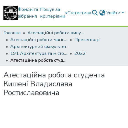
Фонди та
Пошук за
Статистика
Увійти
зібрання
критеріями
Головна
Атестаційні роботи випускників
Атестаційні роботи магістрів
Презентації
Архітектурний факультет
191 Архітектура та містобудування. Архітектура будівель і споруд
2022
Атестаційна робота студента Кишені Владислава Ростиславовича
Атестаційна робота студента
Кишені Владислава
Ростиславовича