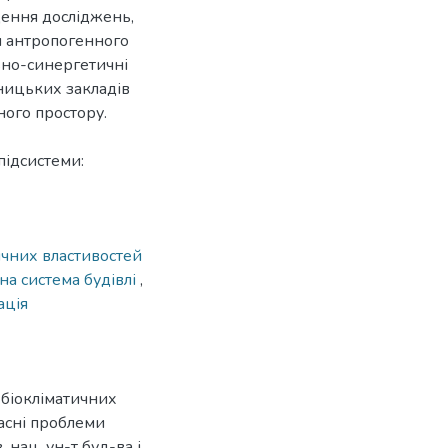
ення досліджень,
и антропогенного
ьно-синергетичні
дницьких закладів
ного простору.
підсистеми:
ичних властивостей
на система будівлі
,
ація
 біокліматичних
часні проблеми
. нац. ун-т буд-ва і