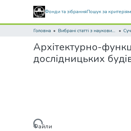
Фонди та зібрання
Пошук за критерія
Головна
Вибрані статті з наукових збірників КНУБА
Архітектурно-функц
дослідницьких буді
Файли