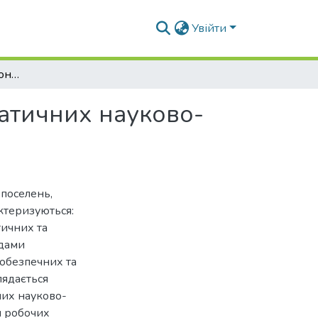
Увійти
Архітектурно-функціональні вимоги до біокліматичних науково-дослідницьких будівель
матичних науково-
 поселень,
ктеризуються:
ичних та
одами
кобезпечних та
лядається
них науково-
я робочих