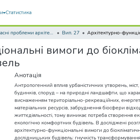
ми
Статистика
Сучасні проблеми архітектури та містобудування
Вип. 27
іональні вимоги до біоклі
вель
Анотація
Антропогенний вплив урбаністичних утворень, міст,
будинків, споруд – на природні ландшафти, що хара
виснаженням територіально-рекреаційних, енергет
матеріальних ресурсів, забруднення біосфери відх
життєдіяльності, тому виникає потреба створення е
екологічно комфортних будівель. В досліджені розг
архітектурно-функціональні вимоги до біокліматич
дослідницьких будівель: гнучкість трансформуванн