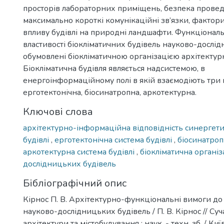
просторів лабораторних приміщень, безпека провед
максимально короткі комунікаційні зв’язки, фактор
впливу будівлі на природні ландшафти. Функціонал
властивості біокліматичних будівель науково-дослі
обумовлені біокліматичною організацією архітектур
Біокліматична будівля являється надсистемою, в
енергоінформаційному полі в якій взаємодіють три 
ерготектонічна, біосинатропна, аркотектурна.
Ключові слова
архітектурно-інформаційна відповідність синергет
будівлі
,
ерготектонічна система будівлі
,
біосинатроп
аркотектурна система будівлі
,
біокліматична організ
дослідницьких будівель
Бібліографічний опис
Кірнос П. В. Архітектурно-функціональні вимоги до
науково-дослідницьких будівель / П. В. Кірнос // Су
архітектури та містобудування : наук. - техн. зб. / Київ