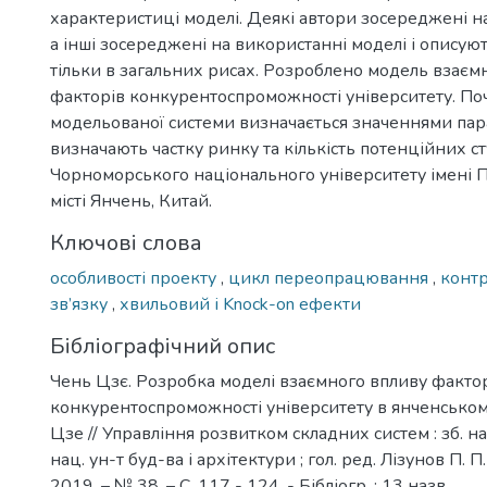
характеристиці моделі. Деякі автори зосереджені на
а інші зосереджені на використанні моделі і описую
тільки в загальних рисах. Розроблено модель взаєм
факторів конкурентоспроможності університету. По
модельованої системи визначається значеннями пара
визначають частку ринку та кількість потенційних с
Чорноморського національного університету імені 
місті Янчень, Китай.
Ключові слова
особливості проекту
,
цикл переопрацювання
,
контр
зв’язку
,
хвильовий і Knock-on ефекти
Бібліографічний опис
Чень Цзє. Розробка моделі взаємного впливу факто
конкурентоспроможності університету в янченському
Цзе // Управління розвитком складних систем : зб. нау
нац. ун-т буд-ва і архітектури ; гол. ред. Лізунов П. П
2019. – № 38. – С. 117 - 124. - Бібліогр. : 13 назв.