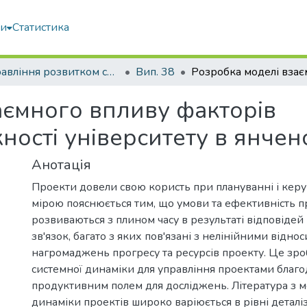
ми
Статистика
Управління розвитком складних систем
Вип. 38
аємного впливу факторів
ості університету в янчен
Анотація
Проекти довели свою користь при плануванні і кер
мірою пояснюється тим, що умови та ефективність п
розвиваються з плином часу в результаті відповідей
зв'язок, багато з яких пов'язані з нелінійними відно
нагромаджень прогресу та ресурсів проекту. Це зро
системної динаміки для управління проектами благо
продуктивним полем для досліджень. Література з 
динаміки проектів широко варіюється в рівні деталіз