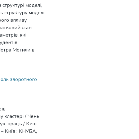
 структурі моделі,
ть структуру моделі
ного впливу
чатковий стан
метрів, які
тудентів
Петра Могили в
оль зворотного
рів
 кластері / Чень
к. праць / Київ.
. – Київ : КНУБА,