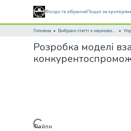
Фонди та зібрання
Пошук за критерія
Головна
Вибрані статті з наукових збірників КНУБА
Розробка моделі вз
конкурентоспроможн
Файли