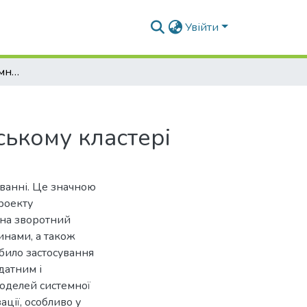
Увійти
Розробка моделі взаємного впливу факторів конкурентоспроможності університету в янченському кластері
ському кластері
уванні. Це значною
роекту
 на зворотний
синами, а також
било застосування
датним і
моделей системної
ації, особливо у