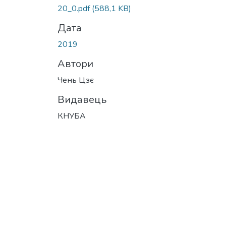
Вантажиться...
20_0.pdf
(588,1 KB)
Дата
2019
Автори
Чень Цзє
Видавець
КНУБА