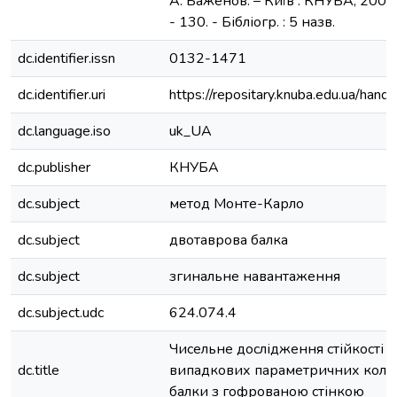
А. Баженов. – Київ : КНУБА, 2008. 
- 130. - Бібліогр. : 5 назв.
dc.identifier.issn
0132-1471
dc.identifier.uri
https://repositary.knuba.edu.ua/h
dc.language.iso
uk_UA
dc.publisher
КНУБА
dc.subject
метод Монте-Карло
dc.subject
двотаврова балка
dc.subject
згинальне навантаження
dc.subject.udc
624.074.4
Чисельне дослідження стійкості з
dc.title
випадкових параметричних коли
балки з гофрованою стінкою