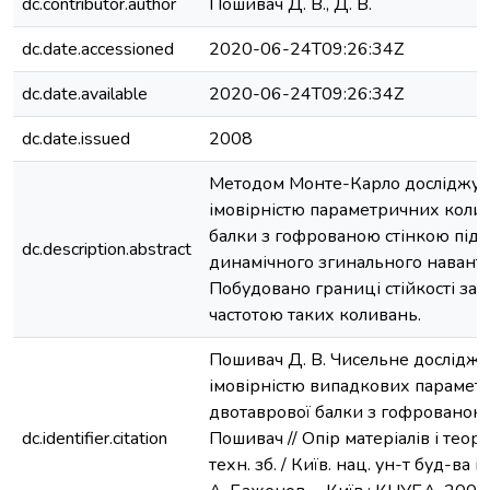
dc.contributor.author
Пошивач Д. В., Д. В.
dc.date.accessioned
2020-06-24T09:26:34Z
dc.date.available
2020-06-24T09:26:34Z
dc.date.issued
2008
Методом Монте-Карло досліджуєть
імовірністю параметричних коли
балки з гофрованою стінкою під 
dc.description.abstract
динамічного згинального навант
Побудовано границі стійкості за 
частотою таких коливань.
Пошивач Д. В. Чисельне досліджен
імовірністю випадкових парамет
двотаврової балки з гофрованою с
dc.identifier.citation
Пошивач // Опір матеріалів і теорія
техн. зб. / Київ. нац. ун-т буд-ва і а