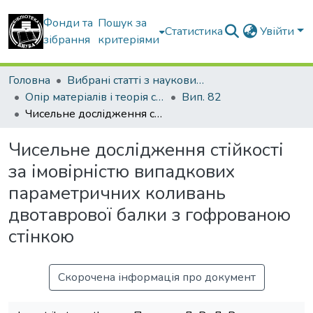
Фонди та
Пошук за
Статистика
Увійти
зібрання
критеріями
Головна
Вибрані статті з наукових збірників КНУБА
Опір матеріалів і теорія споруд
Вип. 82
Чисельне дослідження стійкості за імовірністю випадкових параметричних коливань двотаврової балки з гофрованою стінкою
Чисельне дослідження стійкості
за імовірністю випадкових
параметричних коливань
двотаврової балки з гофрованою
стінкою
Скорочена інформація про документ