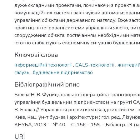
дуже складними проектами, починаючи з проектів з
комунікаційних систем і закінчуючи автоматизован
управління об'єктами державного нагляду. Вже заст
практиці інтегровані системи управління якістю, вит
спорудження об'єкта, постачанням необхідними мате
істотно стабілізують економічну ситуацію будівельни
Ключові слова
інформаційні технології
,
CALS-технології
,
життєви
галузь
,
будівельне підприємство
Бібліографічний опис
Боліла Н. В. Функціонально-операційна трансформа
управління будівельним підприємством на ґрунті CAL
В. Боліла // Управління розвитком складних систем : з
Київ. нац. ун-т буд-ва і архітектури ; гол. ред. Лізунов 
КНУБА, 2019. – № 40. – С. 156 - 159. - Бібліогр. : 9 на
URI