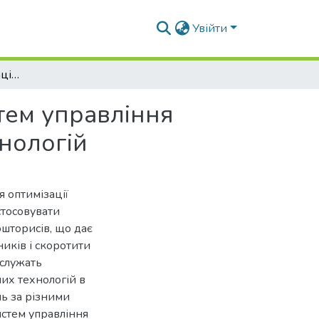
Увійти
Функціонально-операційна трансформація систем управління будівельним підприємством на ґрунті CALS-технологій
тем управління
нологій
 оптимізації
стосовувати
ошторисів, що дає
ників і скоротити
 служать
их технологій в
нь за різними
истем управління