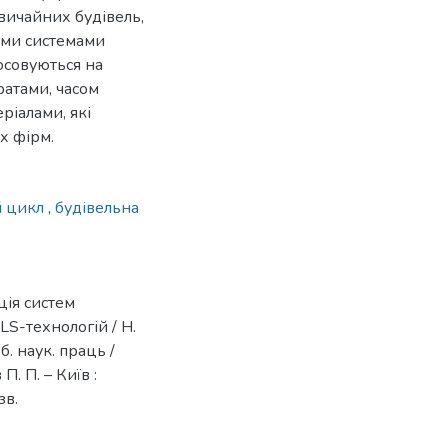
вичайних будівель,
ими системами
осовуються на
ратами, часом
ріалами, які
х фірм.
й цикл
,
будівельна
ція систем
S-технологій / Н.
б. наук. праць /
П. П. – Київ :
зв.