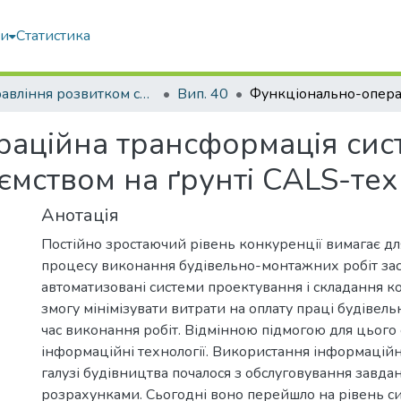
ми
Статистика
Управління розвитком складних систем
Вип. 40
аційна трансформація сис
ємством на ґрунті CALS-тех
Анотація
Постійно зростаючий рівень конкуренції вимагає для
процесу виконання будівельно-монтажних робіт за
автоматизовані системи проектування і складання к
змогу мінімізувати витрати на оплату праці будівель
час виконання робіт. Відмінною підмогою для цього
інформаційні технології. Використання інформаційн
галузі будівництва почалося з обслуговування завда
розрахунками. Сьогодні воно перейшло на рівень с