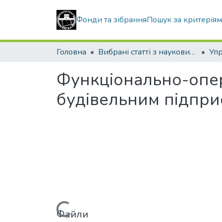
Фонди та зібрання
Пошук за критерія
Головна
Вибрані статті з наукових збірників КНУБА
Функціонально-опер
будівельним підпри
Файли