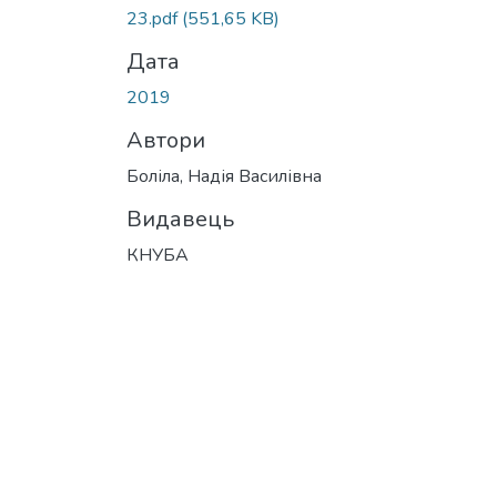
Вантажиться...
23.pdf
(551,65 KB)
Дата
2019
Автори
Боліла, Надія Василівна
Видавець
КНУБА