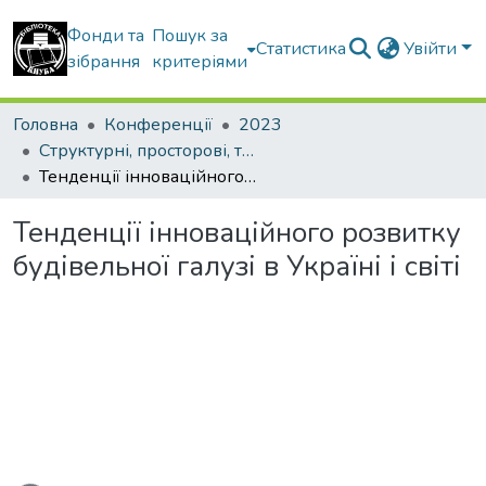
Фонди та
Пошук за
Статистика
Увійти
зібрання
критеріями
Головна
Конференції
2023
Структурні, просторові, технічні та організаційноекономічні чинники інноваційного розвитку будівельної галузі України в сучасних умовах
Тенденції інноваційного розвитку будівельної галузі в Україні і світі
Тенденції інноваційного розвитку
будівельної галузі в Україні і світі