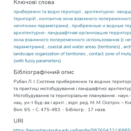
Ключові слова
прибережні та водні території
,
архітектурно- ландш
територій
,
контактна зона взаємного поперемінного
нечіткими параметрами)
,
прибрежные и водные т
архитектурно- ландшафтная организация террито
зона взаимного попеременного использования (с н
параметрами)
,
coastal and water areas (territories)
,
arc
landscape organization of territories
,
contact zone of mutu
(with fuzzy parameters)
Бібліографічний опис
Рубан Л. І. Система прибережних та водних територій
та практиці містобудування і ландшафтної архітектури 
Містобудування та територіальне планування : наук.-те
нац. ун-т буд-ва і архіт. ; відп. ред. М. М. Осєтрін. – 
Вип. 65. – С. 475-483. - Бібліогр. : 17 назв.
URI
https://repositary.knuba.edu.ua/handle/987654321/6885