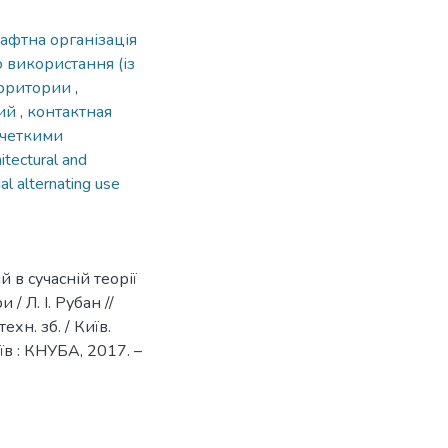
афтна організація
 використання (із
ерритории
,
рий
,
контактная
ечеткими
hitectural and
al alternating use
 в сучасній теорії
/ Л. І. Рубан //
хн. зб. / Київ.
Київ : КНУБА, 2017. –