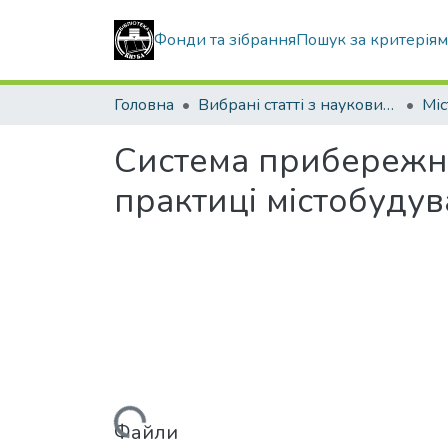
Фонди та зібрання
Пошук за критерія
Головна
Вибрані статті з наукових збірників КНУБА
Система прибережних
практиці містобудув
Файли