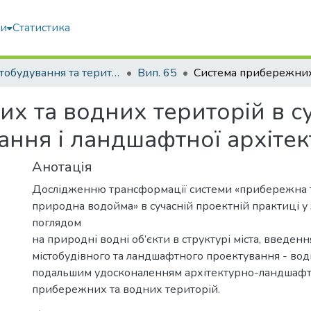
ми
Статистика
Містобудування та територіальне планування
Вип. 65
 та водних територій в суч
ання і ландшафтної архіте
Анотація
Дослідженню трансформації системи «прибережна т
природна водойма» в сучасній проектній практиці у 
поглядом
на природні водні об’єкти в структурі міста, введенн
містобудівного та ландшафтного проектування - вод
подальшим удосконаленням архітектурно-ландшафтн
прибережних та водних територій.