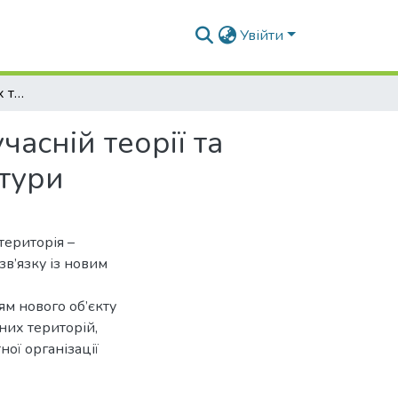
Увійти
Система прибережних та водних територій в сучасній теорії та практиці містобудування і ландшафтної архітектури
асній теорії та
ктури
ериторія –
зв’язку із новим
ям нового об’єкту
них територій,
ої організації