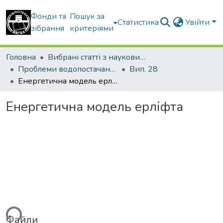
Фонди та
Пошук за
Статистика
Увійти
зібрання
критеріями
Головна
Вибрані статті з наукових збірників КНУБА
Проблеми водопостачання, водовідведення та гідравліки
Вип. 28
Енергетична модель ерліфта
Енергетична модель ерліфта
Файли