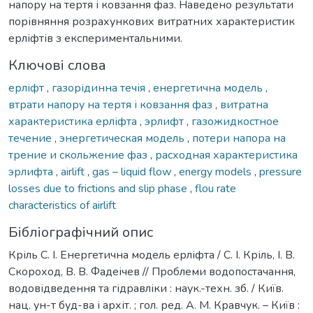
напору на тертя і ковзання фаз. Наведено результати
порівняння розрахункових витратних характеристик
ерліфтів з експериментальними.
Ключові слова
ерліфт
,
газорідинна течія
,
енергетична модель
,
втрати напору на тертя і ковзання фаз
,
витратна
характеристика ерліфта
,
эрлифт
,
газожидкостное
течение
,
энергетическая модель
,
потери напора на
трение и скольжение фаз
,
расходная характеристика
эрлифта
,
airlift
,
gas – liquid flow
,
energy models
,
pressure
losses due to frictions and slip phase
,
flou rate
characteristics of airlift
Бібліографічний опис
Кріль С. І. Енергетична модель ерліфта / С. І. Кріль, І. В.
Скороход, В. В. Фадеічев // Проблеми водопостачання,
водовідведення та гідравліки : наук.-техн. зб. / Київ.
нац. ун-т буд-ва і архіт. ; гол. ред. А. М. Кравчук. – Київ :