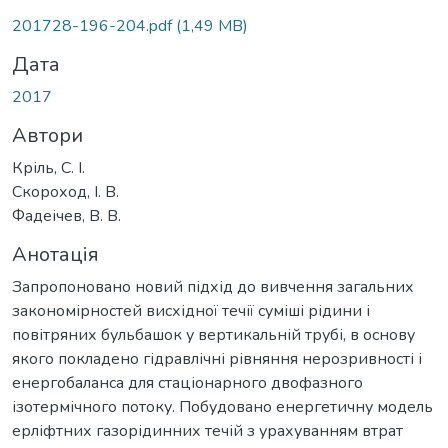
ься...
201728-196-204.pdf
(1,49 MB)
Дата
2017
Автори
Кріль, С. І.
Скороход, І. В.
Фадеічев, В. В.
Анотація
Запропоновано новий підхід до вивчення загальних
закономірностей висхідної течії суміші рідини і
повітряних бульбашок у вертикальній трубі, в основу
якого покладено гідравлічні рівняння нерозривності і
енергобаланса для стаціонарного двофазного
ізотермічного потоку. Побудовано енергетичну модель
ерліфтних газорідинних течій з урахуванням втрат