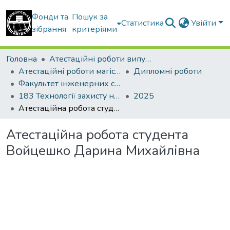
Фонди та
Пошук за
Статистика
Увійти
зібрання
критеріями
Головна
Атестаційні роботи випускників
Атестаційні роботи магістрів
Дипломні роботи
Факультет інженерних систем та екології
183 Технології захисту навколишнього середовища
2025
Атестаційна робота студента Войцешко Дарина Михайлівна
Атестаційна робота студента
Войцешко Дарина Михайлівна