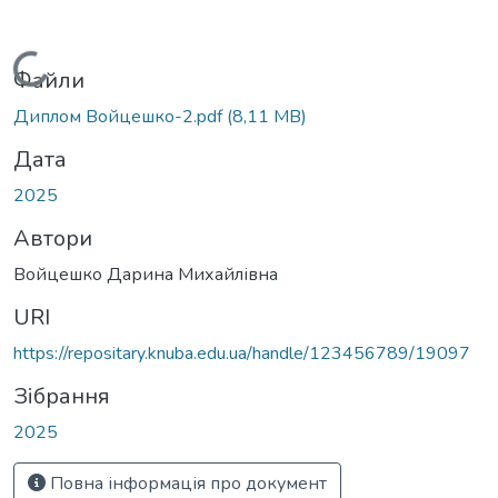
Вантажиться...
Файли
Диплом Войцешко-2.pdf
(8,11 MB)
Дата
2025
Автори
Войцешко Дарина Михайлівна
URI
https://repositary.knuba.edu.ua/handle/123456789/19097
Зібрання
2025
Повна інформація про документ