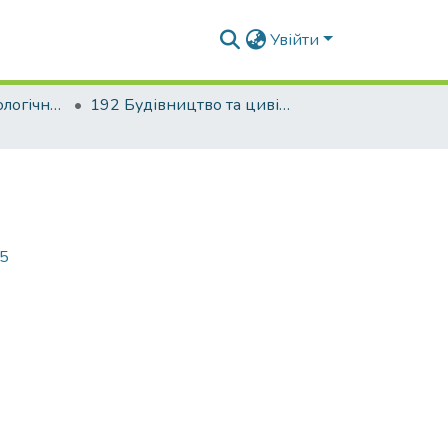
Увійти
Будівельно-технологічний факультет
192 Будівництво та цивільна інженерія. Технології будівельних конструкцій, виробів і матеріалів
25