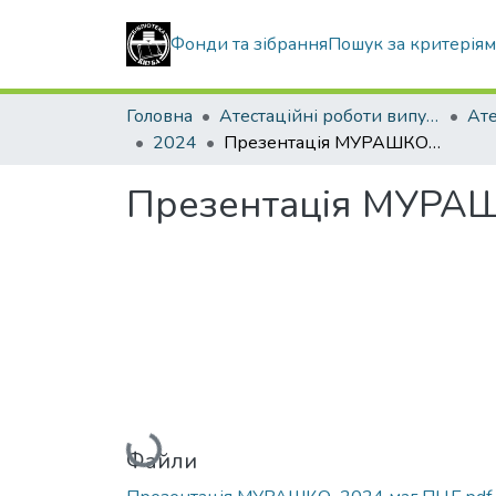
Фонди та зібрання
Пошук за критерія
Головна
Атестаційні роботи випускників
2024
Презентація МУРАШКО_2024 маг ПЦБ
Презентація МУРА
Вантажиться...
Файли