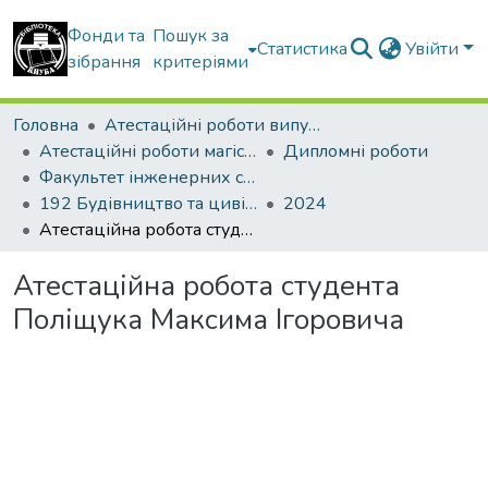
Фонди та
Пошук за
Статистика
Увійти
зібрання
критеріями
Головна
Атестаційні роботи випускників
Атестаційні роботи магістрів
Дипломні роботи
Факультет інженерних систем та екології
192 Будівництво та цивільна інженерія. Теплогазопостачання і вентиляція
2024
Атестаційна робота студента Поліщука Максима Ігоровича
Атестаційна робота студента
Поліщука Максима Ігоровича