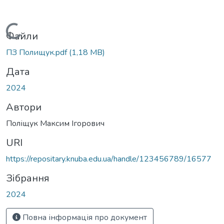
Вантажиться...
Файли
ПЗ Полищук.pdf
(1,18 MB)
Дата
2024
Автори
Поліщук Максим Ігорович
URI
https://repositary.knuba.edu.ua/handle/123456789/16577
Зібрання
2024
Повна інформація про документ