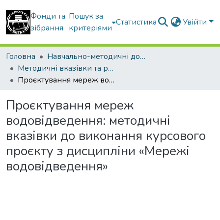
Фонди та
Пошук за
Статистика
Увійти
зібрання
критеріями
Головна
Навчально-методичні документи
Методичні вказівки та рекомендації
Проєктування мереж водовідведення: методичні вказівки до виконання курсового проєкту з дисципліни «Мережі водовідведення»
Проєктування мереж
водовідведення: методичні
вказівки до виконання курсового
проєкту з дисципліни «Мережі
водовідведення»