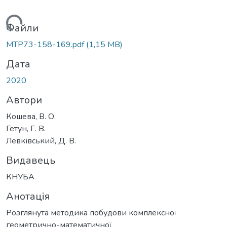
житься...
Файли
MTP73-158-169.pdf
(1,15 MB)
Дата
2020
Автори
Кошева, В. О.
Гетун, Г. В.
Левківський, Д. В.
Видавець
КНУБА
Анотація
Розглянута методика побудови комплексної
геометрично-математичної