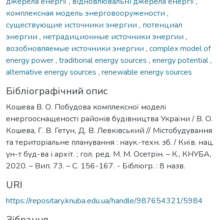
джерела енергії
,
відновлювальні джерела енергії
,
комплексная модель энерговооружености
,
существующие источники энергии
,
потенциал
энергии
,
нетрадиционные источники энергии
,
возобновляемые источники энергии
,
complex model of
energy power
,
traditional energy sources
,
energy potential
,
alternative energy sources
,
renewable energy sources
Бібліографічний опис
Кошева В. О. Побудова комплексної моделі
енергооснащеності районів будівництва України / В. О.
Кошева, Г. В. Гетун, Д. В. Левківський // Містобудування
та територіальне планування : наук.-техн. зб. / Київ. нац.
ун-т буд-ва і архіт. ; гол. ред. М. М. Осетрін. – К., КНУБА,
2020. – Вип. 73. – С. 156-167. - Бібліогр. : 8 назв.
URI
https://repositary.knuba.edu.ua/handle/987654321/5984
Зібрання