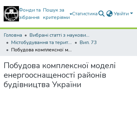
Фонди та
Пошук за
Статистика
Увійти
зібрання
критеріями
Головна
Вибрані статті з наукових збірників КНУБА
Містобудування та територіальне планування
Вип. 73
Побудова комплексної моделі енергооснащеності районів будівництва України
Побудова комплексної моделі
енергооснащеності районів
будівництва України