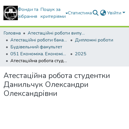
Фонди та
Пошук за
Статистика
Увійти
зібрання
критеріями
Головна
Атестаційні роботи випускників
Атестаційні роботи бакалаврів
Дипломні роботи
Будівельний факультет
051 Економіка. Економіка підприємства
2025
Атестаційна робота студентки Данильчук Олександри Олександрівни
Атестаційна робота студентки
Данильчук Олександри
Олександрівни