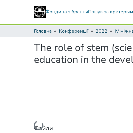
Фонди та зібрання
Пошук за критерія
Головна
Конференції
2022
The role of stem (sci
education in the devel
Вантажиться...
Файли