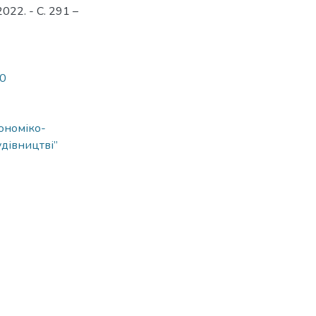
2022. - С. 291 –
90
ономіко-
удівництві”