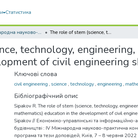
ми
Статистика
IV міжнародна науково-практична конференція “Економіко-управлінські та інформаційно-аналітичні новації в будівництві”
The role of stem (science, technology, engineering, and mathematics) education in the development of civil engineering skills
ence, technology, engineering
opment of civil engineering sk
Ключові слова
civil engineering
,
science
,
technology
,
engineering
,
math
Бібліографічний опис
Sipakov R. The role of stem (science, technology, engineer
mathematics) education in the development of civil engineer
Sipakov // Економіко-управлінські та інформаційно-а
будівництві : IV Міжнародна науково-практична кон
програма та тези доповідей, Київ, 7 – 8 червня 2022 /