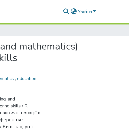
Увійти
, and mathematics)
ills
ematics
,
education
ing, and
ing skills / R.
налітичні новації в
ференція :
 Київ. нац. ун-т