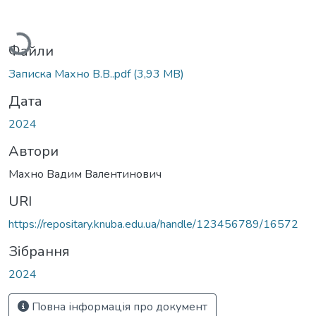
иться...
Файли
Записка Махно В.В..pdf
(3,93 MB)
Дата
2024
Автори
Махно Вадим Валентинович
URI
https://repositary.knuba.edu.ua/handle/123456789/16572
Зібрання
2024
Повна інформація про документ