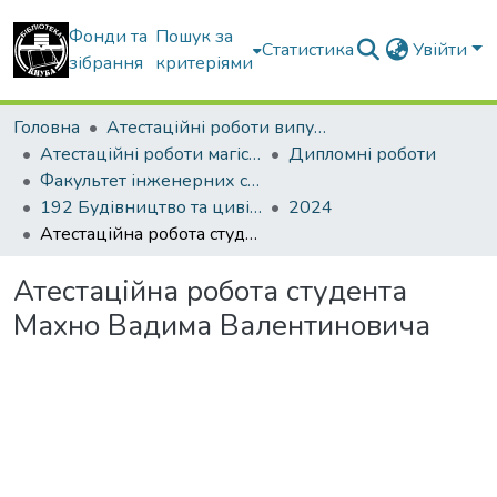
Фонди та
Пошук за
Статистика
Увійти
зібрання
критеріями
Головна
Атестаційні роботи випускників
Атестаційні роботи магістрів
Дипломні роботи
Факультет інженерних систем та екології
192 Будівництво та цивільна інженерія. Теплогазопостачання і вентиляція
2024
Атестаційна робота студента Махно Вадима Валентиновича
Атестаційна робота студента
Махно Вадима Валентиновича