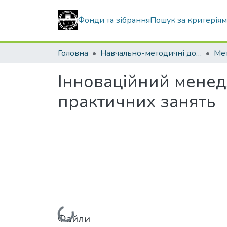
Фонди та зібрання
Пошук за критерія
Головна
Навчально-методичні документи
Інноваційний менед
практичних занять
Вантажиться...
Файли