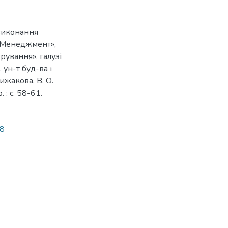
виконання
 «Менеджмент»,
рування», галузі
 ун-т буд-ва і
 Рижакова, В. О.
 : с. 58-61.
48