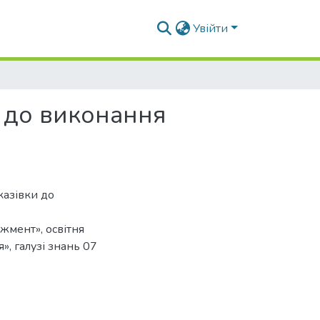
Увійти
и до виконання
казівки до
жмент», освітня
», галузі знань 07