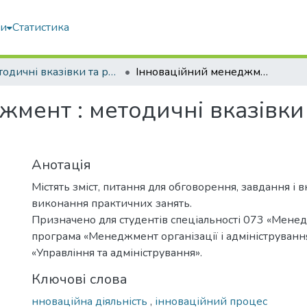
ми
Статистика
Методичні вказівки та рекомендації
Інноваційний менеджмент : методичні вказівки до виконання практичних занять
жмент : методичні вказівк
Анотація
Містять зміст, питання для обговорення, завдання і в
виконання практичних занять.
Призначено для студентів спеціальності 073 «Менед
програма «Менеджмент організації і адміністрування
«Управління та адміністрування».
Ключові слова
нноваційна діяльність
,
інноваційний процес