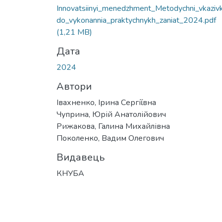
Innovatsiinyi_menedzhment_Metodychni_vkaziv
do_vykonannia_praktychnykh_zaniat_2024.pdf
(1,21 MB)
Дата
2024
Автори
Івахненко, Ірина Сергіϊвна
Чуприна, Юрій Анатолійович
Рижакова, Галина Михайлівна
Поколенко, Вадим Олегович
Видавець
КНУБА