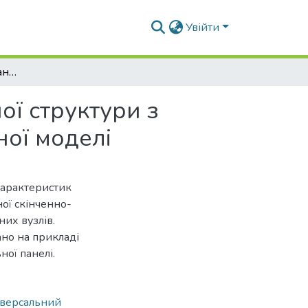
Увійти
Аналіз власних коливань оболонок неоднорідної структури з використанням редукованої скінченноелементної моделі
ї структури з
ої моделі
характеристик
ої скінченно-
их вузлів.
но на прикладі
ої панелі.
іверсальний