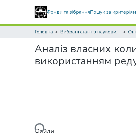
Фонди та зібрання
Пошук за критерія
Головна
Вибрані статті з наукових збірників КНУБА
Аналіз власних кол
використанням реду
Вантажиться...
Файли