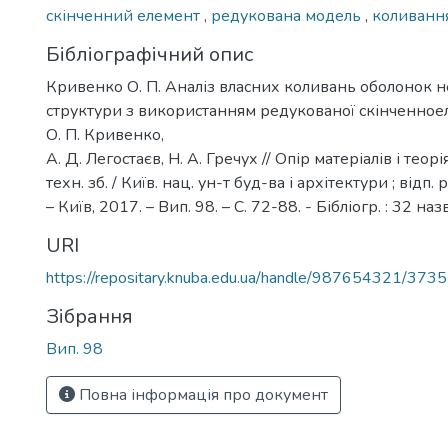
скінченний елемент
,
редукована модель
,
коливанн
Бібліографічний опис
Кривенко О. П. Аналіз власних коливань оболонок 
структури з використанням редукованої скінченноел
О. П. Кривенко,
А. Д. Легостаєв, Н. А. Гречух // Опір матеріалів і теорі
техн. зб. / Київ. нац. ун-т буд-ва і архітектури ; відп.
– Київ, 2017. – Вип. 98. – С. 72-88. - Бібліогр. : 32 наз
URI
https://repositary.knuba.edu.ua/handle/987654321/3735
Зібрання
Вип. 98
Повна інформація про документ