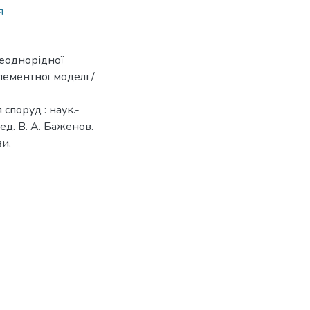
я
неоднорідної
ементної моделі /
я споруд : наук.-
 ред. В. А. Баженов.
ви.