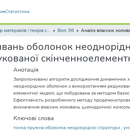
ми
Статистика
Опір матеріалів і теорія споруд
Вип. 98
ивань оболонок неоднорідно
кованої скінченноелементн
Анотація
Запропоновано алгоритм дослідження динамічних 
неоднорідних оболонок з використанням редукован
елементної моделі, що побудована за методом базисн
Ефективність розробленого методу продемонстрова
визначення власних коливань циліндричної консольн
Ключові слова
тонка пружна оболонка неоднорідної структури
,
ун