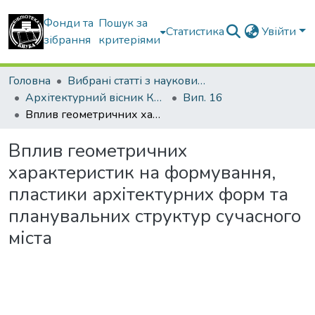
Фонди та
Пошук за
Статистика
Увійти
зібрання
критеріями
Головна
Вибрані статті з наукових збірників КНУБА
Архітектурний вісник КНУБА
Вип. 16
Вплив геометричних характеристик на формування, пластики архітектурних форм та планувальних структур сучасного міста
Вплив геометричних
характеристик на формування,
пластики архітектурних форм та
планувальних структур сучасного
міста