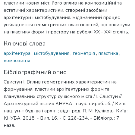
пластики нових міст, його вплив на композиційні та
естетичні характеристики, створені засобами
архітектури і містобудування. Відзначений процес
ускладнення геометричних властивостей, що вплинули
на пластику форм і простору на рубежі ХХ - ХХІ століть.
Ключові слова
архітектура
,
містобудування
,
геометрія
,
пластика
,
композиція
Бібліографічний опис
Свистун І. Вплив геометричних характеристик на
формування, пластики архітектурних форм та
планувальних структур сучасного міста / І. Свистун //
Архітектурний вісник КНУБА : наук.-вироб. зб. / Київ.
нац. ун-т буд-ва і архіт. ; відп. ред. П. М. Куліков.- Київ :
КНУБА, 2018. - Вип. 16. - С. 226-234. - Бібліогр. : 7
назв.