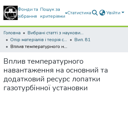
Фонди та
Пошук за
Статистика
Увійти
зібрання
критеріями
Головна
Вибрані статті з наукових збірників КНУБА
Опір матеріалів і теорія споруд
Вип. 81
Вплив температурного навантаження на основний та додатковий ресурс лопатки газотурбінної установки
Вплив температурного
навантаження на основний та
додатковий ресурс лопатки
газотурбінної установки