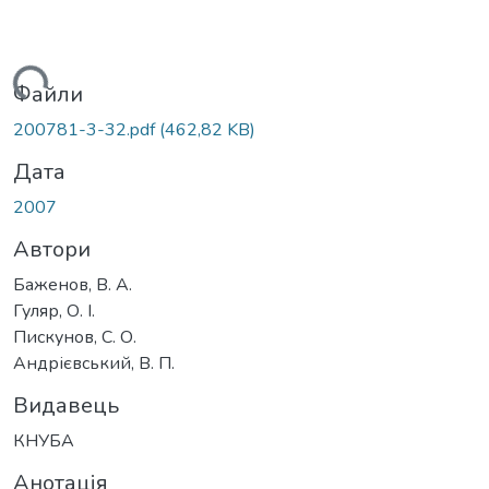
антажиться...
Файли
200781-3-32.pdf
(462,82 KB)
Дата
2007
Автори
Баженов, В. А.
Гуляр, О. І.
Пискунов, С. О.
Андрієвський, В. П.
Видавець
КНУБА
Анотація